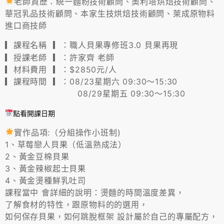
老師資歷：統一麵粉技術顧問、奧利塔烘焙技術顧問、
華冠乳品技術顧問、本家生技烘焙技術顧問、萊成原物料
進口商技師
▎課程名稱 ▎：
職人貝果專修班3.0 貝果再現
▎授課老師 ▎：許家齊 老師
▎材料費用 ▎：$2850元/人
▎課程時間 ▎：08/23星期六 09:30～15:30
08/29星期五 09:30～15:30
點看開課日期
實作品項:（分組操作小班制)
1、草莓戀人貝果（低溫熟成法）
2、黃金豆棉貝果
3、黃金辣椒起士貝果
4、黃金燙種鮮乳吐司
課程當中 會詳細的說明：燙麵的時間溫度差異，
了解食材的特性，跟原物料的的選用，
如何保存貝果，如何跳脫框架 設計屬於自己的專屬配方，