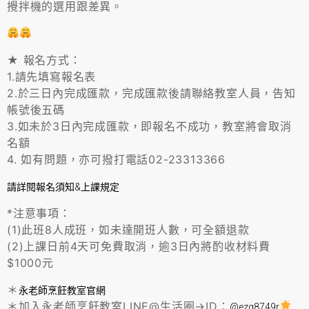
攪拌機的選用跟差異。
★ 報名方式：
1.請先填寫報名表
2.於三日內完成匯款，完成匯款後請聯絡教室人員，告知
帳號後五碼
3.如未於3日內完成匯款，即報名不成功，教室將會取消
名額
4. 如有問題，亦可撥打電話02-23313366
請詳閱報名須知&上課規定
*注意事項：
(1)此班8人成班，如未達開班人數，可全額退款
(2)上課日前4天可免費取消，逾3日內將酌收材料費
$1000元
＊
永老師烹飪教室官網
＊加入永老師烹飪教室LINE@生活圈→ID：
@ezq8749r