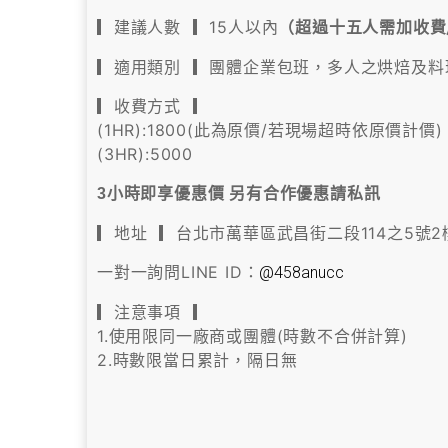
▎建議人數 ▎15人以內
（超過十五人需加收費
▎適用類別 ▎團體企業包班，多人之烘焙及料
▎收費方式 ▎
(1HR):1800(此為原價/若現場超時依原價計價)
(3HR):5000
3小時即享優惠價 另有合作優惠請私訊
▎地址 ▎台北市萬華區武昌街二段114之5號2
一對一詢問LINE ID：
@458anucc
▎注意事項 ▎
1.使用限同一廠商或團體(時數不合併計算)
2.時數限當日累計，隔日無